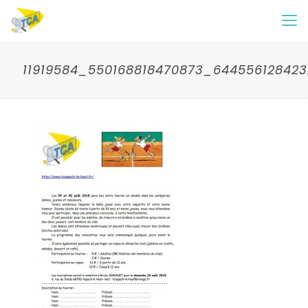
11919584_550168818470873_64455612842